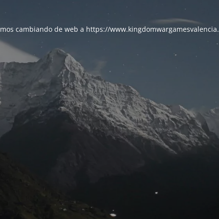
amos cambiando de web a https://www.kingdomwargamesvalencia